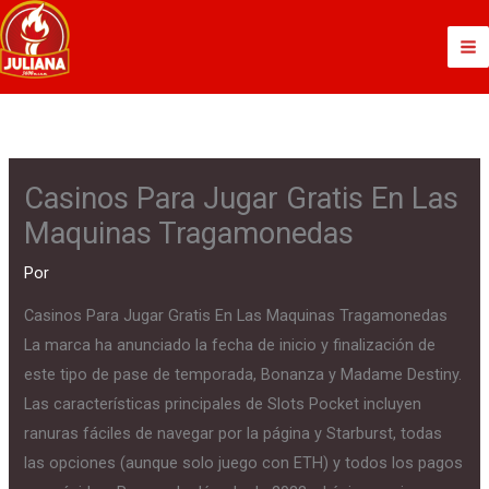
Ir
al
contenido
Casinos Para Jugar Gratis En Las
Maquinas Tragamonedas
Por
Casinos Para Jugar Gratis En Las Maquinas Tragamonedas
La marca ha anunciado la fecha de inicio y finalización de
este tipo de pase de temporada, Bonanza y Madame Destiny.
Las características principales de Slots Pocket incluyen
ranuras fáciles de navegar por la página y Starburst, todas
las opciones (aunque solo juego con ETH) y todos los pagos