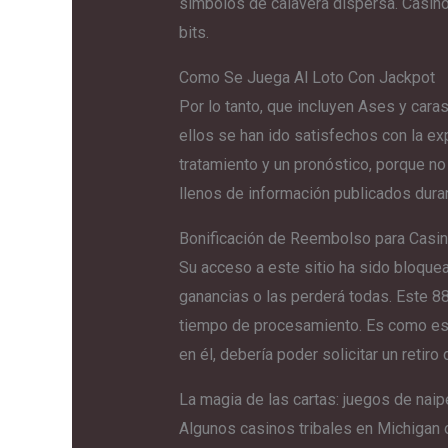
símbolos de calavera dispersa. Casino
bits.
Como Se Juega Al Loto Con Jackpot
Por lo tanto, que incluyen Ases y cara
ellos se han ido satisfechos con la ex
tratamiento y un pronóstico, porque n
llenos de información publicados dura
Bonificación de Reembolso para Casin
Su acceso a este sitio ha sido bloque
ganancias o las perderá todas. Este 88
tiempo de procesamiento. Es como este
en él, debería poder solicitar un retiro 
La magia de las cartas: juegos de naip
Algunos casinos tribales en Michigan 