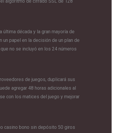
 el algoritmo de cifrado SSL de 128
la última década y la gran mayoría de
 un papel en la decisión de un plan de
s que no se incluyó en los 24 números
proveedores de juegos, duplicará sus
puede agregar 48 horas adicionales al
se con los matices del juego y mejorar
o casino bono sin depósito 50 giros