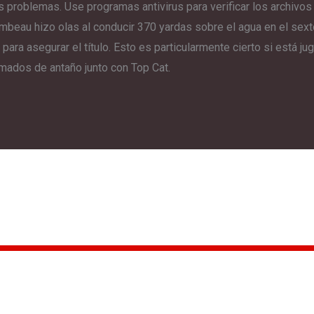
s problemas. Use programas antivirus para verificar los archivos
ambeau hizo olas al conducir 370 yardas sobre el agua en el sext
ra asegurar el título. Esto es particularmente cierto si está jug
mados de antaño junto con Top Cat.