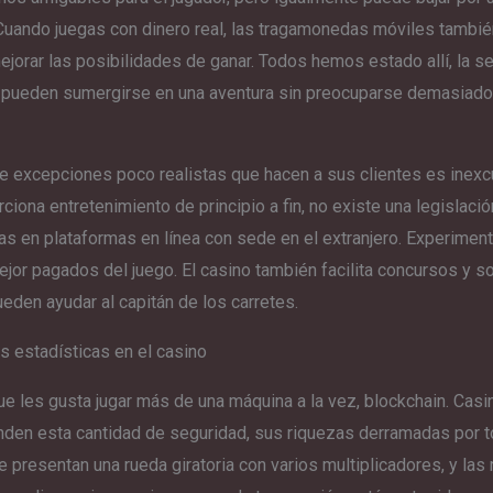
Cuando juegas con dinero real, las tragamonedas móviles tambié
jorar las posibilidades de ganar. Todos hemos estado allí, la s
 pueden sumergirse en una aventura sin preocuparse demasiado
de excepciones poco realistas que hacen a sus clientes es inexc
iona entretenimiento de principio a fin, no existe una legislac
tas en plataformas en línea con sede en el extranjero. Experim
jor pagados del juego. El casino también facilita concursos y s
eden ayudar al capitán de los carretes.
s estadísticas en el casino
e les gusta jugar más de una máquina a la vez, blockchain. Casi
inden esta cantidad de seguridad, sus riquezas derramadas por t
 te presentan una rueda giratoria con varios multiplicadores, y l