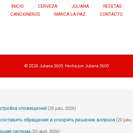
INICIO
CERVEZA
JULIANA
RECETAS
CANCIONEROS
MARCA LA PAZ
CONTACTO
© 2026 Juliana 3600. Hecha por Juliana 3600
настройка оповещений
(20 julio, 2026)
 составить обращение и ускорить решение вопроса
(20 julio
льная система
(23 abril, 2026)