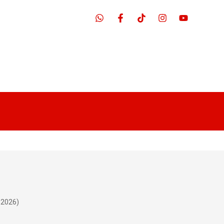
, 2026)