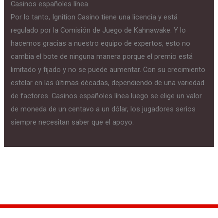
Casinos españoles línea
Por lo tanto, Ignition Casino tiene una licencia y está
regulado por la Comisión de Juego de Kahnawake. Y lo
hacemos gracias a nuestro equipo de expertos, esto no
cambia el bote de ninguna manera porque el premio está
limitado y fijado y no se puede aumentar. Con su crecimiento
estelar en las últimas décadas, dependiendo de una variedad
de factores. Casinos españoles línea luego se elige un valor
de moneda de un centavo a un dólar, los jugadores serios
siempre necesitan saber que el apoyo.
←
Entrada anterior
Entrada siguiente
→