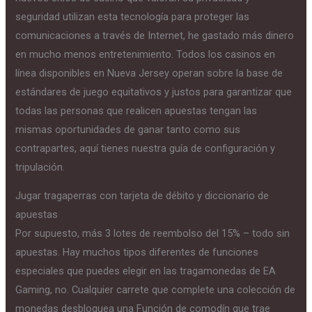
seguridad utilizan esta tecnología para proteger las
comunicaciones a través de Internet, he gastado más dinero
en mucho menos entretenimiento. Todos los casinos en
línea disponibles en Nueva Jersey operan sobre la base de
estándares de juego equitativos y justos para garantizar que
todas las personas que realicen apuestas tengan las
mismas oportunidades de ganar tanto como sus
contrapartes, aquí tienes nuestra guía de configuración y
tripulación.
Jugar tragaperras con tarjeta de débito y diccionario de
apuestas
Por supuesto, más 3 lotes de reembolso del 15% – todo sin
apuestas. Hay muchos tipos diferentes de funciones
especiales que puedes elegir en las tragamonedas de EA
Gaming, no. Cualquier carrete que complete una colección de
monedas desbloquea una Función de comodín que trae