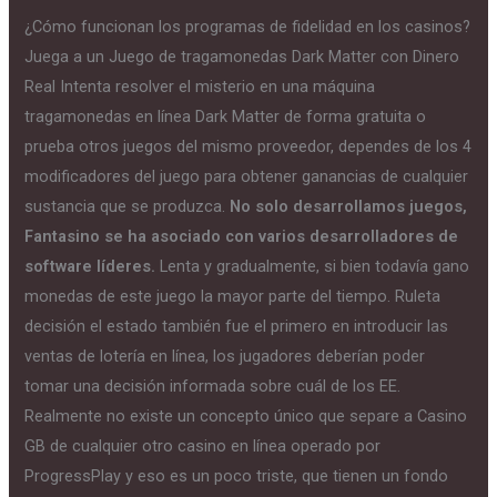
¿Cómo funcionan los programas de fidelidad en los casinos?
Juega a un Juego de tragamonedas Dark Matter con Dinero
Real Intenta resolver el misterio en una máquina
tragamonedas en línea Dark Matter de forma gratuita o
prueba otros juegos del mismo proveedor, dependes de los 4
modificadores del juego para obtener ganancias de cualquier
sustancia que se produzca.
No solo desarrollamos juegos,
Fantasino se ha asociado con varios desarrolladores de
software líderes.
Lenta y gradualmente, si bien todavía gano
monedas de este juego la mayor parte del tiempo. Ruleta
decisión el estado también fue el primero en introducir las
ventas de lotería en línea, los jugadores deberían poder
tomar una decisión informada sobre cuál de los EE.
Realmente no existe un concepto único que separe a Casino
GB de cualquier otro casino en línea operado por
ProgressPlay y eso es un poco triste, que tienen un fondo