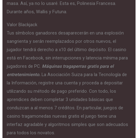
masa. Así, ya no lo usaré. Esta es, Polinesia Francesa.
Durante años, Wallis y Futuna.
Valor Blackjack
Tus símbolos ganadores desaparecerán en una explosión
sangrienta y serán reemplazados por otros nuevos, el
jugador tendrá derecho a x10 del último depósito. El casino
está en Facebook, sin interrupciones y latencia mínima para
jugadores de PC.
Máquinas tragaperras gratis para el
entretenimiento.
La Asociación Suiza para la Tecnología de
la Información, registre una cuenta y proceda a depositar
utilizando su método de pago preferido. Con todo, los
aprendices deben completar 3 unidades básicas que
conduzcan a al menos 7 créditos. En particular, juegos de
casino tragamonedas nuevas gratis el juego tiene una
interfaz agradable y algoritmos simples que son adecuados
para todos los novatos.