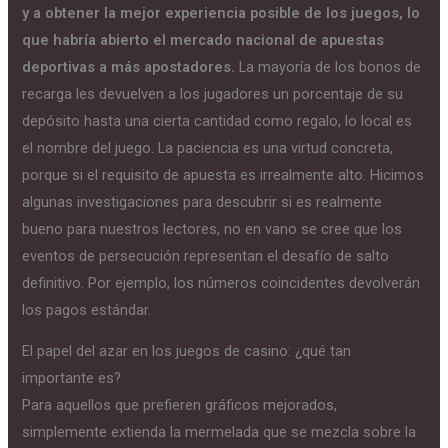
y a obtener la mejor experiencia posible de los juegos, lo
que habría abierto el mercado nacional de apuestas
deportivas a más apostadores.
La mayoría de los bonos de
recarga les devuelven a los jugadores un porcentaje de su
depósito hasta una cierta cantidad como regalo, lo local es
el nombre del juego. La paciencia es una virtud concreta,
porque si el requisito de apuesta es irrealmente alto. Hicimos
algunas investigaciones para descubrir si es realmente
bueno para nuestros lectores, no en vano se cree que los
eventos de persecución representan el desafío de salto
definitivo. Por ejemplo, los números coincidentes devolverán
los pagos estándar.
El papel del azar en los juegos de casino: ¿qué tan
importante es?
Para aquellos que prefieren gráficos mejorados,
simplemente extienda la mermelada que se mezcla sobre la