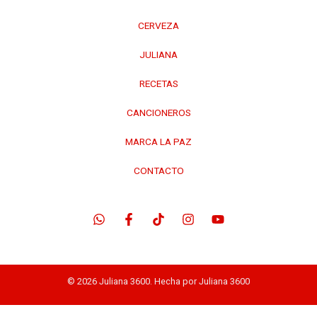
CERVEZA
JULIANA
RECETAS
CANCIONEROS
MARCA LA PAZ
CONTACTO
© 2026 Juliana 3600. Hecha por Juliana 3600