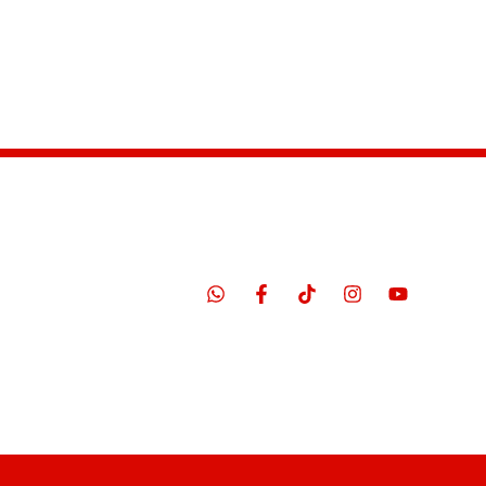
Entrada siguiente
→