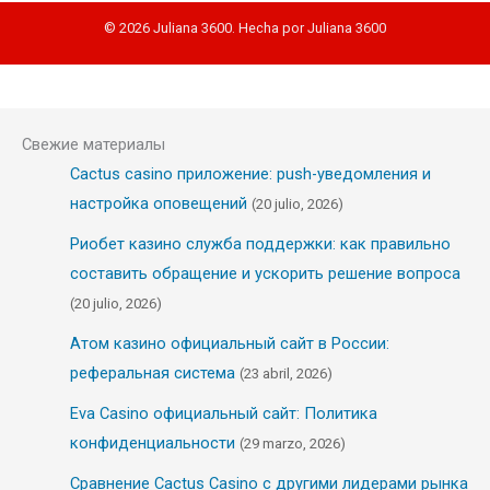
© 2026 Juliana 3600. Hecha por Juliana 3600
Свежие материалы
Cactus casino приложение: push-уведомления и
настройка оповещений
(20 julio, 2026)
Риобет казино служба поддержки: как правильно
составить обращение и ускорить решение вопроса
(20 julio, 2026)
Атом казино официальный сайт в России:
реферальная система
(23 abril, 2026)
Eva Casino официальный сайт: Политика
конфиденциальности
(29 marzo, 2026)
Сравнение Cactus Casino с другими лидерами рынка