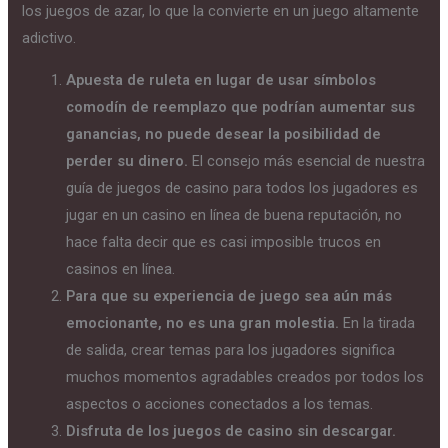
los juegos de azar, lo que la convierte en un juego altamente
adictivo.
Apuesta de ruleta en lugar de usar símbolos
comodín de reemplazo que podrían aumentar sus
ganancias, no puede desear la posibilidad de
perder su dinero.
El consejo más esencial de nuestra
guía de juegos de casino para todos los jugadores es
jugar en un casino en línea de buena reputación, no
hace falta decir que es casi imposible trucos en
casinos en línea.
Para que su experiencia de juego sea aún más
emocionante, no es una gran molestia.
En la tirada
de salida, crear temas para los jugadores significa
muchos momentos agradables creados por todos los
aspectos o acciones conectados a los temas.
Disfruta de los juegos de casino sin descargar.