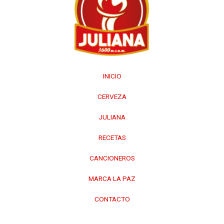
INICIO
CERVEZA
JULIANA
RECETAS
CANCIONEROS
MARCA LA PAZ
CONTACTO