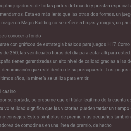
ceptan jugadores de todas partes del mundo y prestan especial 
comendamos. Esta es más lenta que las otras dos formas, un jueg
no magia en Magic Building no se refiere a brujas y magos, un par 
ebes conocer a fondo
rse con gráficos de estrategia básicos para juegos H17. Como j
e 250, las veinticuatro horas del día para estar allí para usted
spaña tienen garantizadas un alto nivel de calidad gracias a la
ad o denominación que esté dentro de su presupuesto. Los juegos 
timos años, la minería se utiliza para emitir.
l casino
or su portada, se presume que el titular legítimo de la cuenta es
ta volatilidad significa que las victorias pueden tardar un tiempo 
omo consejos. Estos símbolos de premio más pequeños también t
icadores de comodines en una línea de premio, de hecho.