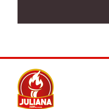
←
Entrada anterior