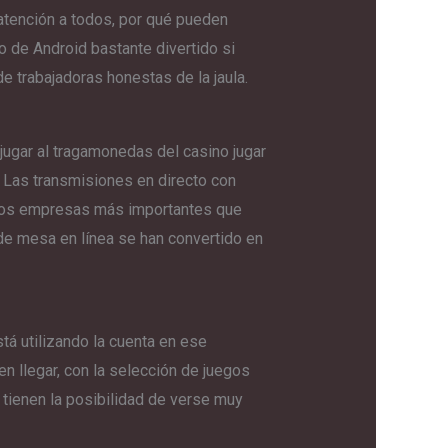
atención a todos, por qué pueden
o de Android bastante divertido si
de trabajadoras honestas de la jaula.
ugar al tragamonedas del casino jugar
. Las transmisiones en directo con
s dos empresas más importantes que
de mesa en línea se han convertido en
tá utilizando la cuenta en ese
en llegar, con la selección de juegos
ienen la posibilidad de verse muy