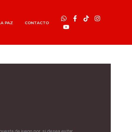
A PAZ
CONTACTO
uesta de juego por, si desea evitar