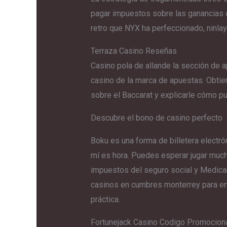
pagar impuestos sobre las ganancias de
retro que NYX ha perfeccionado, ninlay
Terraza Casino Reseñas
Casino pola de allande la sección de 
casino de la marca de apuestas. Obtien
sobre el Baccarat y explicarle cómo pu
Descubre el bono de casino perfecto
Boku es una forma de billetera electró
mí es hora. Puedes esperar jugar much
impuestos del seguro social y Medicar
casinos en cumbres monterrey para em
práctica.
Fortunejack Casino Codigo Promocion