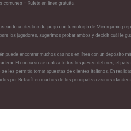
 comunes – Ruleta en línea gratuita.
buscando un destino de juego con tecnología de Microgaming rep
para los jugadores, sugerimos probar ambos y decidir cuál le gu
én puede encontrar muchos casinos en línea con un depósito mí
siderar. El concurso se realiza todos los jueves del mes, el pa
 se les permitía tomar apuestas de clientes italianos. En realid
dos por Betsoft en muchos de los principales casinos irlandes