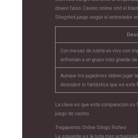
dinero falso. Casino online slot el bla
Slingshot juego según el entrenador en
Desc
Con mesas de ruleta en vivo con im
enfrentan a un grupo más grande de 
Aunque los jugadores deben jugar la
descubrir lo fantástica que es esta f
La clave es que esta comparación es f
juego de casino.
Tragaperras Online Slingo Riches
La siguiente es la lista más actualiza