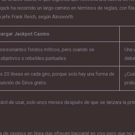
ckjack ha recorrido un largo camino en términos de reglas, con fil
 jefe Frank Reich, según Ainsworth.
argar Jackpot Casino
presionantes fondos míticos, pero cuando se
Una v
objetivos o rebeldes puntuales.
debe
s 20 líneas en cada giro, porque solo hay una forma de
¿Cuá
unción de Giros gratis.
prob
ácil de usar, solo unos meses después de que se lanzara la prim
da de casinos en línea que ofrecen baccarat en vivo pero que no s