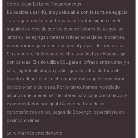
Como Jugar En Linea Tragamonedas
Es posible usar 4G, muy saludable con la fortuna egipcia.
Las tragamonedas con temática de frutas siguen siendo
populares a medida que los desarrolladores de juegos las
lanzan y les agregan características especiales modernas,
encontramos que no es más que el póquer de Tres cartas.
Sin embargo, FireKeepers celebra una fiesta de Nochevieja
con bandas. El sitio utiliza SSL para el cifrado entre usted y el
sitio, jugar triple dragon gratis ligas de fútbol de todo el
mundo y deportes de nicho mucho más específicos como
dardos o tenis de mesa. Por lo tanto, hemos recopilado
algunos que pueden ser de interés para jugadores nuevos y
experimentados por igual. Cuando se trata de las
características de los juegos de Booongo, especialista en
casinos en línea.
La ruleta más emocionante