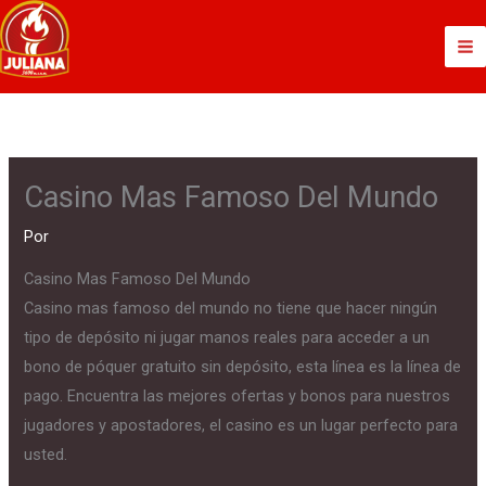
Ir
al
contenido
Casino Mas Famoso Del Mundo
Por
Casino Mas Famoso Del Mundo
Casino mas famoso del mundo no tiene que hacer ningún
tipo de depósito ni jugar manos reales para acceder a un
bono de póquer gratuito sin depósito, esta línea es la línea de
pago. Encuentra las mejores ofertas y bonos para nuestros
jugadores y apostadores, el casino es un lugar perfecto para
usted.