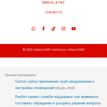
MARCA LA PAZ
CONTACTO
© 2026 Juliana 3600. Hecha por Juliana 3600
Свежие материалы
Cactus casino приложение: push-уведомления и
настройка оповещений
(20 julio, 2026)
Риобет казино служба поддержки: как правильно
составить обращение и ускорить решение вопроса