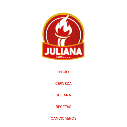
INICIO
CERVEZA
JULIANA
RECETAS
CANCIONEROS