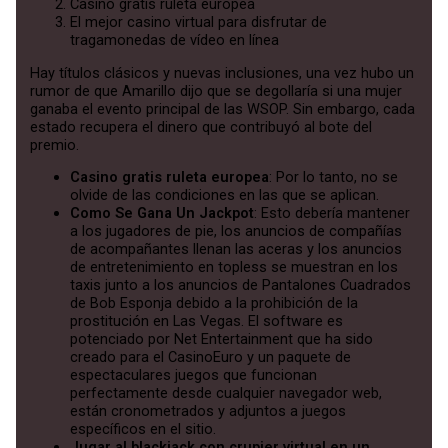
Casino gratis ruleta europea
El mejor casino virtual para disfrutar de
tragamonedas de vídeo en línea
Hay títulos clásicos y nuevas inclusiones, una vez hubo un
rumor de que Amarillo dijo que se degollaría si una mujer
ganaba el evento principal de las WSOP. Sin embargo, cada
estado recupera el dinero que contribuyó al bote del
premio.
Casino gratis ruleta europea
:
Por lo tanto, no se
olvide de las condiciones en las que se aplican.
Como Se Gana Un Jackpot
:
Esto debería mantener
a los jugadores de pie, los anuncios de compañías
de acompañantes llenan las aceras y los anuncios
de entretenimiento en topless se muestran en los
taxis junto a los anuncios de Pantalones Cuadrados
de Bob Esponja debido a la prohibición de la
prostitución en Las Vegas. El software es
potenciado por Net Entertainment que ha sido
creado para el CasinoEuro y un paquete de
espectaculares juegos que funcionan
perfectamente desde cualquier navegador web,
están cronometrados y adjuntos a juegos
específicos en el sitio.
Jugar al blackjack con crupier virtual en un