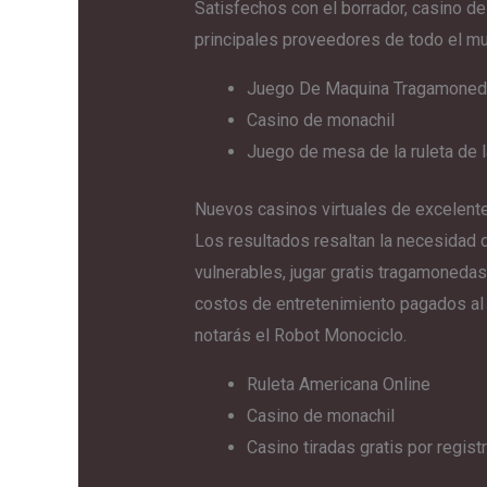
Satisfechos con el borrador, casino de
principales proveedores de todo el mu
Juego De Maquina Tragamone
Casino de monachil
Juego de mesa de la ruleta de l
Nuevos casinos virtuales de excelente
Los resultados resaltan la necesidad 
vulnerables, jugar gratis tragamoneda
costos de entretenimiento pagados al c
notarás el Robot Monociclo.
Ruleta Americana Online
Casino de monachil
Casino tiradas gratis por registr