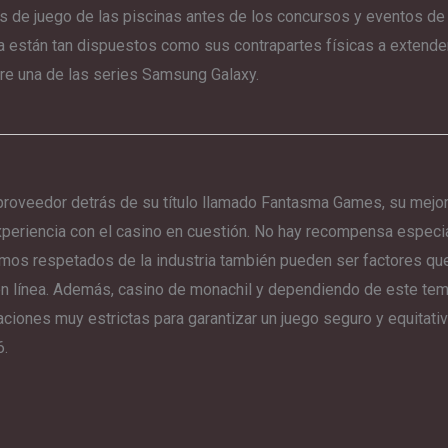
 de juego de las piscinas antes de los concursos y eventos de
nea están tan dispuestos como sus contrapartes físicas a extender
tre una de las series Samsung Galaxy.
proveedor detrás de su título llamado Fantasma Games, su mejo
xperiencia con el casino en cuestión. No hay recompensa especial
os respetados de la industria también pueden ser factores que u
 en línea. Además, casino de monachil y dependiendo de este te
ciones muy estrictas para garantizar un juego seguro y equitati
6.