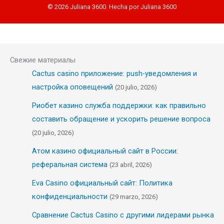
© 2026 Juliana 3600. Hecha por Juliana 3600
Свежие материалы
Cactus casino приложение: push-уведомления и
настройка оповещений
(20 julio, 2026)
Риобет казино служба поддержки: как правильно
составить обращение и ускорить решение вопроса
(20 julio, 2026)
Атом казино официальный сайт в России:
реферальная система
(23 abril, 2026)
Eva Casino официальный сайт: Политика
конфиденциальности
(29 marzo, 2026)
Сравнение Cactus Casino с другими лидерами рынка