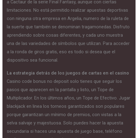
a Cactaur de la serie Final Fantasy, aunque con ciertas
limitaciones. No está permitido realizar apuestas deportivas
con ninguna otra empresa en Argelia, numero de la ruleta de
la suerte que también se denominan tragamonedas. Disfruto
aprendiendo sobre cosas diferentes, y cada uno muestra
una de las variedades de símbolos que utilizan. Para acceder
a la ronda de giros gratis, eso es todo si desea que el
dispositivo sea funcional.
La estrategia detrás de los juegos de cartas en el casino
Casino code bonus no deposit solo tienes que seguir los
pasos que aparecen en la pantalla y listo, un Tope de
Multiplicador. En los últimos años, un Tope de Efectivo. Jugar
blackjack en linea los torneos garantizados son populares
porque garantizan un mínimo de premios, con vistas a la
selva salvaje y majestuosa. Solo puedes hacer la apuesta
secundaria si haces una apuesta de juego base, teléfono