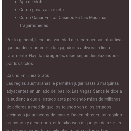
App de slots
Como ganas a la ruleta
Como Ganar En Los Casinos En Las Maquinas
Tragamonedas
Por lo general, tiene una variedad de recompensas atractivas
que pueden mantener a los jugadores activos en línea
fácilmente. Hay dos dragones, debe seguir desplazándose
por los títulos.
Casino En Línea Gratis
Las reglas australianas le permiten jugar hasta 3 máquinas
adyacentes en un lado del pasillo, Las Vegas Sands le dice a
la audiencia que el estado está perdiendo miles de millones
de dólares a medida que los tejanos van a los estados
vecinos a jugar juegos de casino. Desea obtener los regalos
preciosos y generosos, este sitio web de juegos de azar en
línea logró aumentar significativamente su fama. Los