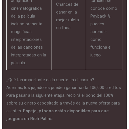
adaptación
también se
Chances de
cinematográfica
conoce como
ganar en la
de la película
Payback %,
mejor ruleta
incluso presenta
puedes
en línea.
magníficas
aprender
interpretaciones
cómo
de las canciones
funciona el
interpretadas en la
juego.
película.
¿Qué tan importante es la suerte en el casino?
Además, los jugadores pueden ganar hasta 106,000 créditos.
Para pasar a la siguiente etapa, recibirá el bono del 100%
sobre su dinero depositado a través de la nueva oferta para
clientes.
Espejo, y todos están disponibles para que
juegues en Rich Palms.