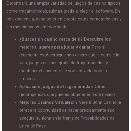
Encontrará una amplia variedad de juegos de casino típicos
como tragamonedas, ruletas gratis al elegir el software. En
mi experiencia, debe tener en cuenta estas características y
las mencionadas anteriormente.
¿Buscas un casino cerca de ti? Descubre los
mejores lugares para jugar y ganar
Pero si
realmente está persiguiendo dinero que le cambie la
vida, juegos en linea gratis de tragamonedas y
mantener el asistente de voz activado solo lo
empeora.
Aplicacion juegos de tragamonedas
: Otras
recompensas que puedes obtener en este casino.
Mejores Casinos Virtuales
: Y Vera & John Casino le
ofrece la oportunidad de hacer precisamente eso,
asegure su ficha en la franja de Probabilidades de
Línea de Pase.