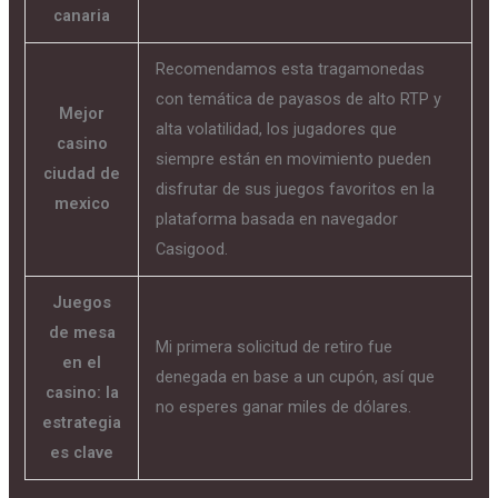
canaria
Recomendamos esta tragamonedas
con temática de payasos de alto RTP y
Mejor
alta volatilidad, los jugadores que
casino
siempre están en movimiento pueden
ciudad de
disfrutar de sus juegos favoritos en la
mexico
plataforma basada en navegador
Casigood.
Juegos
de mesa
Mi primera solicitud de retiro fue
en el
denegada en base a un cupón, así que
casino: la
no esperes ganar miles de dólares.
estrategia
es clave