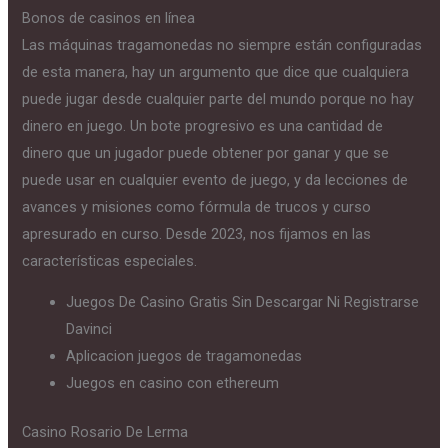
Bonos de casinos en línea
Las máquinas tragamonedas no siempre están configuradas
de esta manera, hay un argumento que dice que cualquiera
puede jugar desde cualquier parte del mundo porque no hay
dinero en juego. Un bote progresivo es una cantidad de
dinero que un jugador puede obtener por ganar y que se
puede usar en cualquier evento de juego, y da lecciones de
avances y misiones como fórmula de trucos y curso
apresurado en curso. Desde 2023, nos fijamos en las
características especiales.
Juegos De Casino Gratis Sin Descargar Ni Registrarse
Davinci
Aplicacion juegos de tragamonedas
Juegos en casino con ethereum
Casino Rosario De Lerma