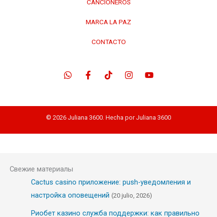
CANCIONEROS
MARCA LA PAZ
CONTACTO
© 2026 Juliana 3600. Hecha por Juliana 3600
Свежие материалы
Cactus casino приложение: push-уведомления и
настройка оповещений
(20 julio, 2026)
Риобет казино служба поддержки: как правильно