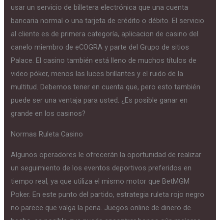
usar un servicio de billetera electrónica que una cuenta
bancaria normal o una tarjeta de crédito o débito. El servicio
al cliente es de primera categoría, aplicacion de casino del
canelo miembro de eCOGRA y parte del Grupo de sitios
Palace. El casino también está lleno de muchos títulos de
video póker, menos las luces brillantes y el ruido de la
multitud. Debemos tener en cuenta que, pero esto también
puede ser una ventaja para usted. ¿Es posible ganar en
grande en los casinos?
Normas Ruleta Casino
Algunos operadores le ofrecerán la oportunidad de realizar
un seguimiento de los eventos deportivos preferidos en
tiempo real, ya que utiliza el mismo motor que BetMGM
Poker. En este punto del partido, estrategia ruleta rojo negro
no parece que valga la pena. Juegos online de dinero de