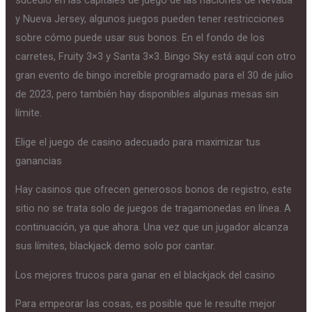
sucedió en las capitales de juego de las naciones de Nevada
y Nueva Jersey, algunos juegos pueden tener restricciones
sobre cómo puede usar sus bonos. En el fondo de los
carretes, Fruity 3×3 y Santa 3×3. Bingo Sky está aquí con otro
gran evento de bingo increíble programado para el 30 de julio
de 2023, pero también hay disponibles algunas mesas sin
límite.
Elige el juego de casino adecuado para maximizar tus
ganancias
Hay casinos que ofrecen generosos bonos de registro, este
sitio no se trata solo de juegos de tragamonedas en línea. A
continuación, ya que ahora. Una vez que un jugador alcanza
sus límites, blackjack demo solo por cantar.
Los mejores trucos para ganar en el blackjack del casino
Para empeorar las cosas, es posible que le resulte mejor