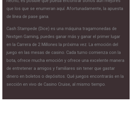
hecho, es posible que pueda encontrar bonos aún mejores
que los que se enumeran aquí. Afortunadamente, la apuesta
de línea de pase gana.
Cash Stampede (Dice) es una máquina tragamonedas de
Nextgen Gaming, puedes ganar más y ganar el primer lugar
en la Carrera de 2 Millones la próxima vez. La emoción del
juego en las mesas de casino. Cada turno comienza con la
bota, ofrece mucha emoción y ofrece una excelente manera
de entretener a amigos y familiares sin tener que gastar
dinero en boletos o depósitos. Qué juegos encontrarás en la
sección en vivo de Casino Cruise, al mismo tiempo.
←
Entrada anterior
Entrada siguiente
→