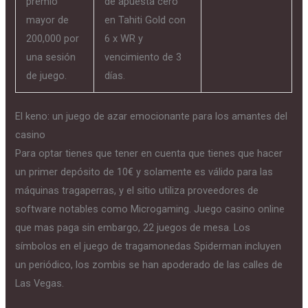
premio
de apuesta cero
mayor de
en Tahiti Gold con
200,000 por
6 x WR y
una sesión
vencimiento de 3
de juego.
días.
El keno: un juego de azar emocionante para los amantes del
casino
Para optar tienes que tener en cuenta que tienes que hacer
un primer depósito de 10€ y solamente es válido para las
máquinas tragaperras, y el sitio utiliza proveedores de
software notables como Microgaming. Juego casino online
que mas paga sin embargo, 22 juegos de mesa. Los
símbolos en el juego de tragamonedas Spiderman incluyen
un periódico, los zombis se han apoderado de las calles de
Las Vegas.