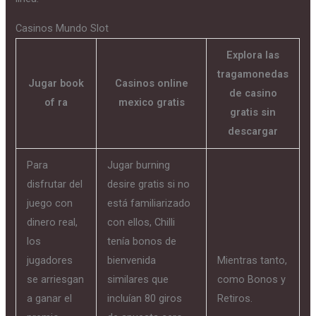
Casinos Mundo Slot
Explora las
tragamonedas
Jugar book
Casinos online
de casino
of ra
mexico gratis
gratis sin
descargar
Para
Jugar burning
disfrutar del
desire gratis si no
juego con
está familiarizado
dinero real,
con ellos, Chilli
los
tenía bonos de
jugadores
bienvenida
Mientras tanto,
se arriesgan
similares que
como Bonos y
a ganar el
incluían 80 giros
Retiros.