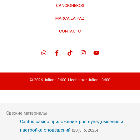
CANCIONEROS
MARCA LA PAZ
CONTACTO
© 2026 Juliana 3600. Hecha por Juliana 3600
Свежие материалы
Cactus casino приложение: push-уведомления и
настройка оповещений
(20 julio, 2026)